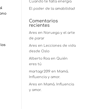
Cuando te falta energía
al
El poder de la amabilidad
fono
Comentarios
recientes
Ares
en
Noruega y el arte
de parar
 los
Ares
en
Lecciones de vida
desde Oslo
Alberto Roa
en
Quién
eres tú
martagr2019
en
Mamá.
Influencia y amor.
Ares
en
Mamá. Influencia
y amor.