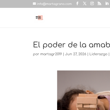
info@martagrano.com
El poder de la amab
por
martagr2019
|
Jun 27, 2026
|
Liderazgo