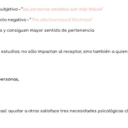
ubjetivo – “
las personas amables son más felices
”
to negativo – “
The efectivenessof Kindness
”
es y consiguen mayor sentido de pertenencia
estudios: no sólo impactan al receptor, sino también a quien
personas,
sí: ayudar a otros satisface tres necesidades psicológicas cl