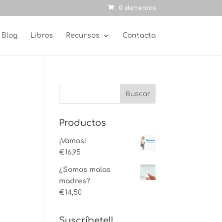
0 elementos
Blog
Libros
Recursos
Contacta
Productos
¡Vamos!
€
16,95
¿Somos malas
madres?
€
14,50
Suscríbete!!