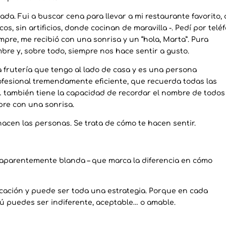
da. Fui a buscar cena para llevar a mi restaurante favorito, 
os, sin artificios, donde cocinan de maravilla -. Pedí por telé
empre, me recibió con una sonrisa y un “hola, Marta”. Pura
re y, sobre todo, siempre nos hace sentir a gusto.
a frutería que tengo al lado de casa y es una persona
ofesional tremendamente eficiente, que recuerda todas las
 … también tiene la capacidad de recordar el nombre de todos
mpre con una sonrisa.
e hacen las personas. Se trata de cómo te hacen sentir.
– aparentemente blanda – que marca la diferencia en cómo
cación y puede ser toda una estrategia. Porque en cada
tú puedes ser indiferente, aceptable… o amable.