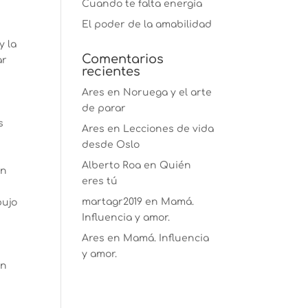
Cuando te falta energía
El poder de la amabilidad
y la
Comentarios
ar
recientes
Ares
en
Noruega y el arte
de parar
s
Ares
en
Lecciones de vida
desde Oslo
Alberto Roa
en
Quién
un
eres tú
martagr2019
en
Mamá.
bujo
Influencia y amor.
Ares
en
Mamá. Influencia
y amor.
En
n