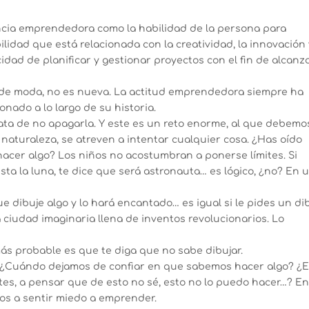
cia emprendedora como la habilidad de la persona para
lidad que está relacionada con la creatividad, la innovación 
idad de planificar y gestionar proyectos con el fin de alcanz
de moda, no es nueva. La actitud emprendedora siempre ha
nado a lo largo de su historia.
ta de no apagarla. Y este es un reto enorme, al que debemo
naturaleza, se atreven a intentar cualquier cosa. ¿Has oído
acer algo? Los niños no acostumbran a ponerse límites. Si
sta la luna, te dice que será astronauta… es lógico, ¿no? En 
e dibuje algo y lo hará encantado… es igual si le pides un di
a ciudad imaginaria llena de inventos revolucionarios. Lo
más probable es que te diga que no sabe dibujar.
 ¿Cuándo dejamos de confiar en que sabemos hacer algo? ¿
s, a pensar que de esto no sé, esto no lo puedo hacer…? E
s a sentir miedo a emprender.