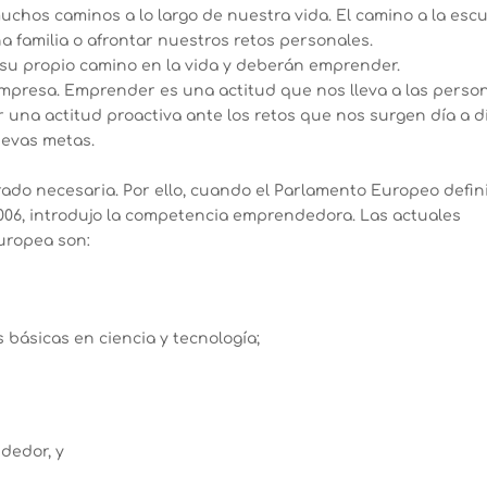
hos caminos a lo largo de nuestra vida. El camino a la escu
na familia o afrontar nuestros retos personales.
su propio camino en la vida y deberán emprender.
presa. Emprender es una actitud que nos lleva a las perso
r una actitud proactiva ante los retos que nos surgen día a dí
uevas metas.
do necesaria. Por ello, cuando el Parlamento Europeo defin
006, introdujo la competencia emprendedora. Las actuales
uropea son:
básicas en ciencia y tecnología;
ndedor, y