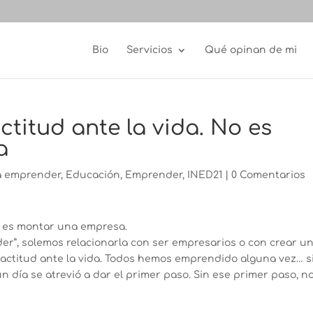
Bio
Servicios
Qué opinan de mi
titud ante la vida. No es
a
a emprender
,
Educación
,
Emprender
,
INED21
|
0 Comentarios
o es montar una empresa.
”, solemos relacionarla con ser empresarios o con crear u
actitud ante la vida. Todos hemos emprendido alguna vez… si
n día se atrevió a dar el primer paso. Sin ese primer paso, n