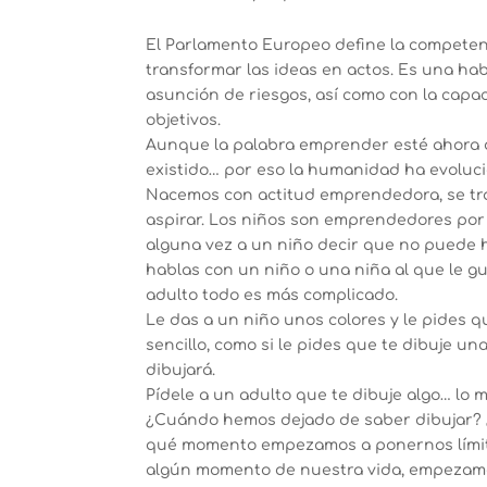
El Parlamento Europeo define la competen
transformar las ideas en actos. Es una habi
asunción de riesgos, así como con la capac
objetivos.
Aunque la palabra emprender esté ahora 
existido… por eso la humanidad ha evolucio
Nacemos con actitud emprendedora, se tra
aspirar. Los niños son emprendedores por 
alguna vez a un niño decir que no puede h
hablas con un niño o una niña al que le gu
adulto todo es más complicado.
Le das a un niño unos colores y le pides qu
sencillo, como si le pides que te dibuje un
dibujará.
Pídele a un adulto que te dibuje algo… lo 
¿Cuándo hemos dejado de saber dibujar?
qué momento empezamos a ponernos límite
algún momento de nuestra vida, empezamo