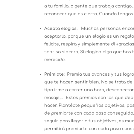
a tu familia, a gente que trabaja contigo
reconocer que es cierto. Cuando tengas l
Acepta elogios.
Muchas personas encont
aceptarlo, porque un elogio es un regal
felicite, respira y simplemente di «graci
sonrisa sincera. Si elogian algo que has 
merecido.
Prémiate:
Premia tus avances y tus log
que te hacen sentir bien. No se trata d
tipo irme a correr una hora, desconecta
masaje,… Estos premios son los que deb
hacer. Plantéate pequeños objetivos, pa
de premiarte con cada paso conseguido. L
seguir para llegar a tus objetivos, es muc
permitirá premiarte con cada paso conse