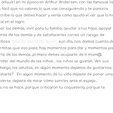
adquirí en mi época en Arthur Andersen, con las famosas li
s fácil que no valores lo que vas consiguiendo y te parezca
cribe lo que debes hacer y verás como ayuda el ver que lo h
l en el logro.
r los demás, vivir para tu familia, ayudar a tus hijos, apoyar
nte de los demás y de satisfacerles corres un riesgo: de
illosa
Yolanda Sáenz de Tejada
«un día, nos damos cuenta d
rmitas que eso pase, hay momentos para dar y momentos pa
parte de los demás, primero debes ocuparte de ti mism@.
der del mundo de los niños… los niños se gustan. Ven sus
bargo, los adultos, en algún momento dejamos de gustarnos.
starte? En algún momento de tu vida dejaste de poner una
nderte, dejaste de mirar cómo sonríes ante el espejo…
 no se hace, porque criticaron tu coquetería, porque te