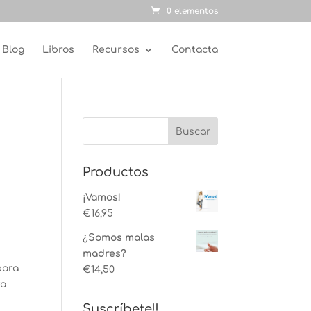
0 elementos
Blog
Libros
Recursos
Contacta
Productos
¡Vamos!
€
16,95
¿Somos malas
madres?
para
€
14,50
ra
Suscríbete!!