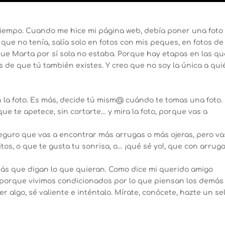
tiempo. Cuando me hice mi página web, debía poner una foto 
ue no tenía, salía solo en fotos con mis peques, en fotos de
e Marta por sí sola no estaba. Porque hay etapas en las qu
s de que tú también existes. Y creo que no soy la única a qui
 la foto. Es más, decide tú mism@ cuándo te tomas una foto.
ue te apetece, sin cortarte… y mira la foto, porque vas a
eguro que vas a encontrar más arrugas o más ojeras, pero va
tos, o que te gusta tu sonrisa, o… ¡qué sé yo!, que con arrug
más que digan lo que quieran. Como dice mi querido amigo
orque vivimos condicionados por lo que piensan los demás
 algo, sé valiente e inténtalo. Mírate, conócete, hazte un sel