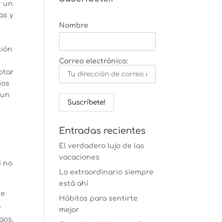
r un
as y
Nombre
sión
Correo electrónico:
ptar
ios
 un
Entradas recientes
El verdadero lujo de las
vacaciones
i no
Lo extraordinario siempre
está ahí
te
Hábitos para sentirte
a
mejor
gos,