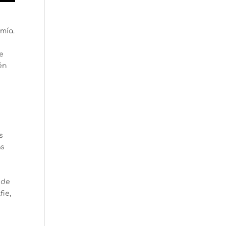
mía.
e
én
s
as
 de
fie,