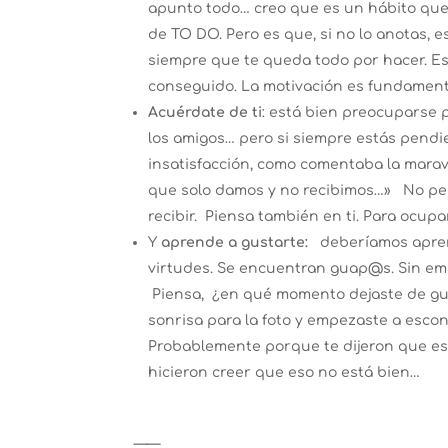
apunto todo… creo que es un hábito que 
de TO DO. Pero es que, si no lo anotas, e
siempre que te queda todo por hacer. Es
conseguido. La motivación es fundamenta
Acuérdate de ti
: está bien preocuparse po
los amigos… pero si siempre estás pendie
insatisfacción, como comentaba la marav
que solo damos y no recibimos…» No pe
recibir. Piensa también en ti. Para ocu
Y
aprende a gustarte:
deberíamos apren
virtudes. Se encuentran guap@s. Sin em
Piensa, ¿en qué momento dejaste de gu
sonrisa para la foto y empezaste a esco
Probablemente porque te dijeron que eso
hicieron creer que eso no está bien…
——