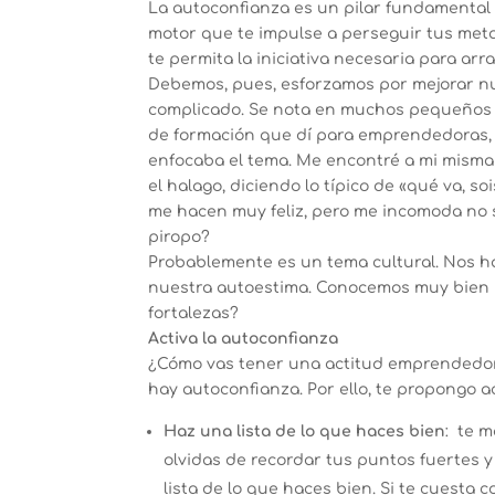
La autoconfianza es un pilar fundamental
motor que te impulse a perseguir tus meta
te permita la iniciativa necesaria para ar
Debemos, pues, esforzamos por mejorar nue
complicado. Se nota en muchos pequeños de
de formación que dí para emprendedoras, 
enfocaba el tema. Me encontré a mi misma
el halago, diciendo lo típico de «qué va, 
me hacen muy feliz, pero me incomoda no 
piropo?
Probablemente es un tema cultural. Nos 
nuestra autoestima. Conocemos muy bien 
fortalezas?
Activa la autoconfianza
¿Cómo vas tener una actitud emprendedora si
hay autoconfianza. Por ello, te propongo ac
Haz una lista de lo que haces bien
: te m
olvidas de recordar tus puntos fuertes y
lista de lo que haces bien. Si te cuesta