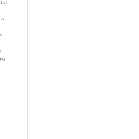
stas
as
 a
e
ra