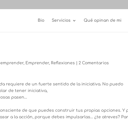
Bio
Servicios
Qué opinan de mi
 emprender
,
Emprender
,
Reflexiones
|
2 Comentarios
a requiere de un fuerte sentido de la iniciativa. No puedo
ar de tener iniciativa,
 cosas pasen…
 consciente de que puedes construir tus propias opciones. Y 
pasar a la acción, porque debes impulsarlas… ¿te atreves? Pa