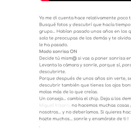
Yo me di cuenta hace relativamente poco 
Busqué fotos y descubrí que hacía tiempo q
grupo… Habían pasado unos años en los qu
solo te preocupas de los demás y te olvida
le ha pasado.
Modo sonrisa ON
Decide tú mism@ si vas a poner sonrisa en
Levanta la cámara y sonríe, porque sí, porq
descubrirte.
Porque después de unos años sin verte, s
descubrir también que tienes los ojos boni
molas más de lo que creías.
Un consejo… cambia el chip. Deja a los de
Miguel Irisarri,
no hacemos muchas cosas p
nosotros… y no deberíamos. Si quieres hacer
hazte muchos… sonríe y enamórate de ti !
.