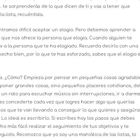
,… te sorprenderás de lo que dicen de ti y vas a tener que
a lista, recuérdala.
ramos difícil aceptar un elogio. Pero debemos aprender a
o que nos ofrece la persona que elogia. Cuando alguien te
as» a la persona que te ha elogiado. Recuerda decirlo con una
hecho bien, por lo que te has esforzado, sabes que el elogio 
ros. ¿Cómo? Empieza por pensar en pequeñas cosas agradabl
e poner grandes cosas, sino pequeños placeres cotidianos, de
r un rato para escuchar música sin interrupciones, ir a darm
es concederte cada vez que logres hacer algo que querías
sos que te van llevando a conseguir lo que quieres y asegúra
o ideal es escribirlo. Si escribes hoy los pasos que debes
ho más fácil realizar el seguimiento de tus objetivos y te
guido. Reconozco que yo soy una maniática de las listas, lo