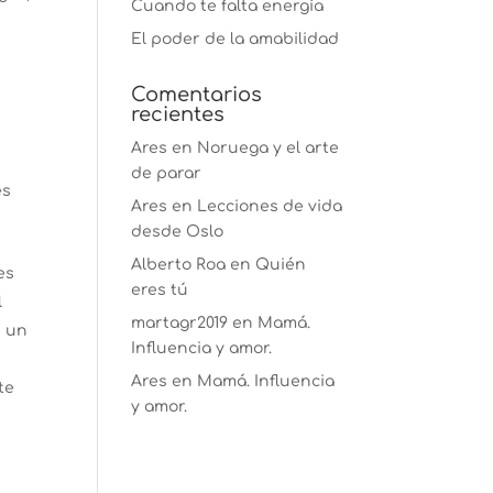
Cuando te falta energía
El poder de la amabilidad
Comentarios
recientes
Ares
en
Noruega y el arte
de parar
es
Ares
en
Lecciones de vida
desde Oslo
Alberto Roa
en
Quién
es
eres tú
l
martagr2019
en
Mamá.
e un
Influencia y amor.
Ares
en
Mamá. Influencia
te
y amor.