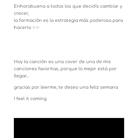
Enhorabuena a todos los que decidís cambiar y
crecer,
la formación es la estrategia más poderosa para
hacerlo ✨✨
Hoy la canción es una cover de una de mis
canciones favoritas, porque lo mejor está por
llegar…
gracias por leerme, te deseo una feliz semana
I feel it coming