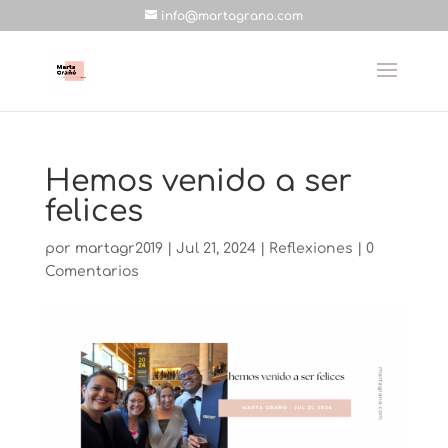
info@martagrano.com
Hemos venido a ser
felices
por
martagr2019
|
Jul 21, 2024
|
Reflexiones
|
0
Comentarios