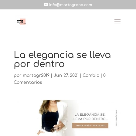
info@martagrano.com
La elegancia se lleva
por dentro
por
martagr2019
|
Jun 27, 2021
|
Cambio
|
0
Comentarios