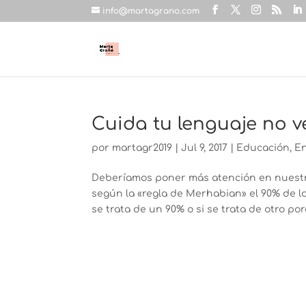
info@martagrano.com
Cuida tu lenguaje no v
por
martagr2019
|
Jul 9, 2017
|
Educación
,
E
Deberíamos poner más atención en nuestro
según la «regla de Merhabian» el 90% de lo
se trata de un 90% o si se trata de otro porc