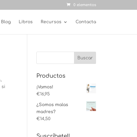
0 elementos
Blog
Libros
Recursos
Contacta
Productos
,
 si
¡Vamos!
€
16,95
¿Somos malas
madres?
€
14,50
Suscríbete!!