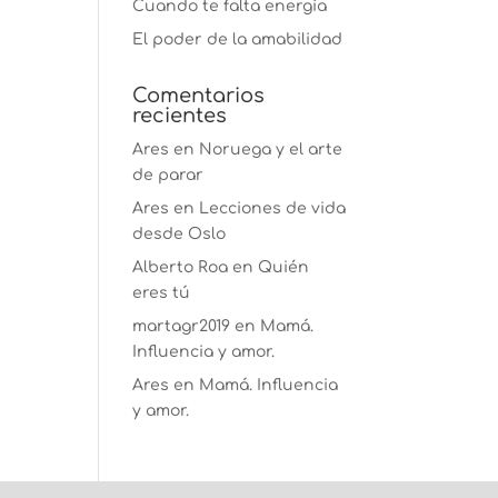
Cuando te falta energía
El poder de la amabilidad
Comentarios
recientes
Ares
en
Noruega y el arte
de parar
Ares
en
Lecciones de vida
desde Oslo
Alberto Roa
en
Quién
eres tú
martagr2019
en
Mamá.
Influencia y amor.
Ares
en
Mamá. Influencia
y amor.