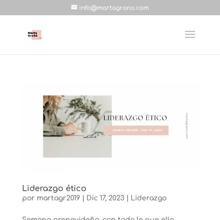
info@martagrano.com
Liderazgo ético
por
martagr2019
|
Dic 17, 2023
|
Liderazgo
Semana prenavideña, con todo lo que ello