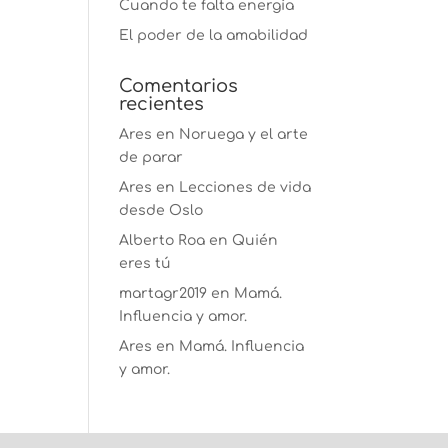
Cuando te falta energía
El poder de la amabilidad
Comentarios
recientes
Ares
en
Noruega y el arte
de parar
Ares
en
Lecciones de vida
desde Oslo
Alberto Roa
en
Quién
eres tú
martagr2019
en
Mamá.
Influencia y amor.
Ares
en
Mamá. Influencia
y amor.