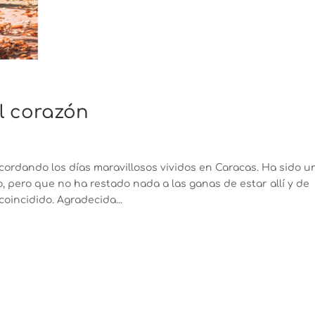
l corazón
s
ndo los días maravillosos vividos en Caracas. Ha sido u
 pero que no ha restado nada a las ganas de estar allí y de
oincidido. Agradecida...