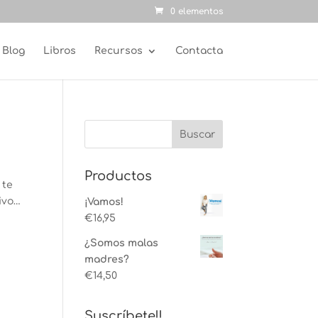
0 elementos
Blog
Libros
Recursos
Contacta
Productos
 te
ivo…
¡Vamos!
€
16,95
¿Somos malas
madres?
€
14,50
Suscríbete!!