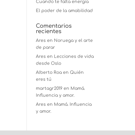
Cuando te falta energía
El poder de la amabilidad
Comentarios
recientes
Ares
en
Noruega y el arte
de parar
Ares
en
Lecciones de vida
desde Oslo
Alberto Roa
en
Quién
eres tú
martagr2019
en
Mamá.
Influencia y amor.
Ares
en
Mamá. Influencia
y amor.