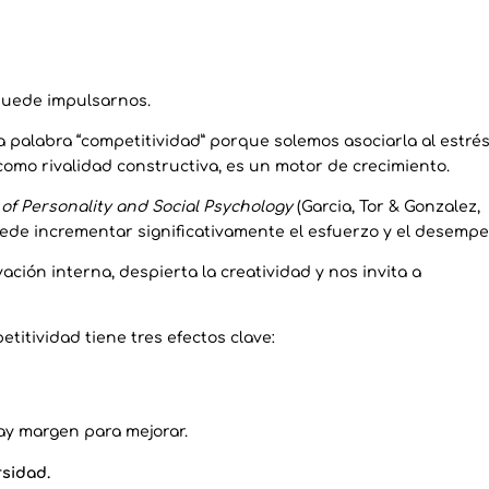
 puede impulsarnos.
la palabra “competitividad” porque solemos asociarla al estrés
omo rivalidad constructiva, es un motor de crecimiento.
of Personality and Social Psychology
(Garcia, Tor & Gonzalez,
puede incrementar significativamente el esfuerzo y el desemp
vación interna, despierta la creatividad y nos invita a
etitividad tiene tres efectos clave:
ay margen para mejorar.
rsidad.