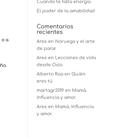
Cuando te falta energía
El poder de la amabilidad
Comentarios
recientes
 o a
Ares
en
Noruega y el arte
de parar
Ares
en
Lecciones de vida
desde Oslo
eño.
Alberto Roa
en
Quién
eres tú
martagr2019
en
Mamá.
Influencia y amor.
Ares
en
Mamá. Influencia
y amor.