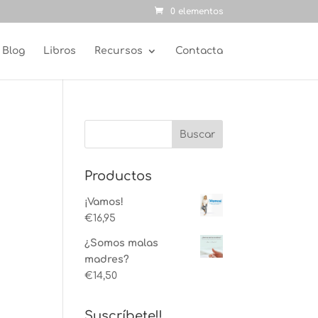
0 elementos
Blog
Libros
Recursos
Contacta
Productos
¡Vamos!
€
16,95
¿Somos malas
madres?
€
14,50
Suscríbete!!