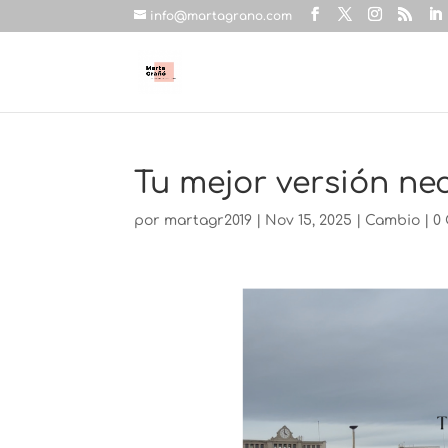
info@martagrano.com
Tu mejor versión nec
por
martagr2019
|
Nov 15, 2025
|
Cambio
|
0