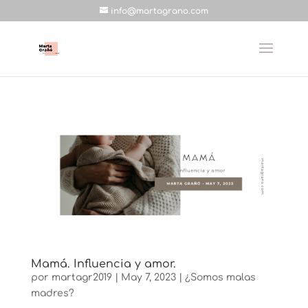
info@martagrano.com
Mamá. Influencia y amor.
por
martagr2019
|
May 7, 2023
|
¿Somos malas
madres?