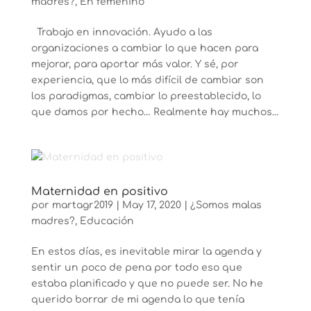
madres?
,
En femenino
Trabajo en innovación. Ayudo a las
organizaciones a cambiar lo que hacen para
mejorar, para aportar más valor. Y sé, por
experiencia, que lo más difícil de cambiar son
los paradigmas, cambiar lo preestablecido, lo
que damos por hecho… Realmente hay muchos...
Maternidad en positivo
por
martagr2019
|
May 17, 2020
|
¿Somos malas
madres?
,
Educación
En estos días, es inevitable mirar la agenda y
sentir un poco de pena por todo eso que
estaba planificado y que no puede ser. No he
querido borrar de mi agenda lo que tenía