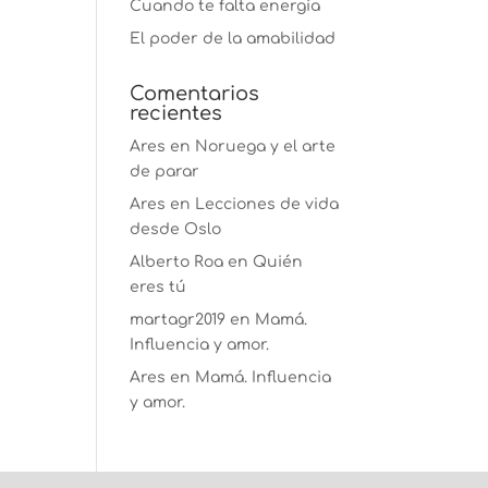
Cuando te falta energía
El poder de la amabilidad
Comentarios
recientes
Ares
en
Noruega y el arte
de parar
Ares
en
Lecciones de vida
desde Oslo
Alberto Roa
en
Quién
eres tú
martagr2019
en
Mamá.
Influencia y amor.
Ares
en
Mamá. Influencia
y amor.