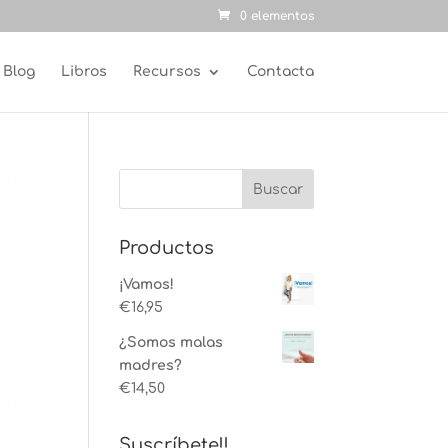
0 elementos
Blog
Libros
Recursos
Contacta
Productos
¡Vamos!
€
16,95
¿Somos malas
madres?
€
14,50
Suscríbete!!