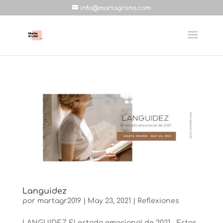
info@martagrano.com
Languidez
por
martagr2019
|
May 23, 2021
|
Reflexiones
LANGUIDEZ El estado emocional de 2021 Estos