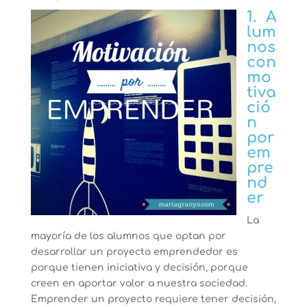
1.
A
lum
nos
con
mo
tiva
ció
n
por
em
pre
nd
er
La
mayoría de los alumnos que optan por
desarrollar un proyecto emprendedor es
porque tienen iniciativa y decisión, porque
creen en aportar valor a nuestra sociedad.
Emprender un proyecto requiere tener decisión,