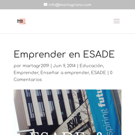
info@martagrano.com
Emprender en ESADE
por
martagr2019
|
Jun 9, 2014
|
Educación
,
Emprender
,
Enseñar a emprender
,
ESADE
|
0
Comentarios