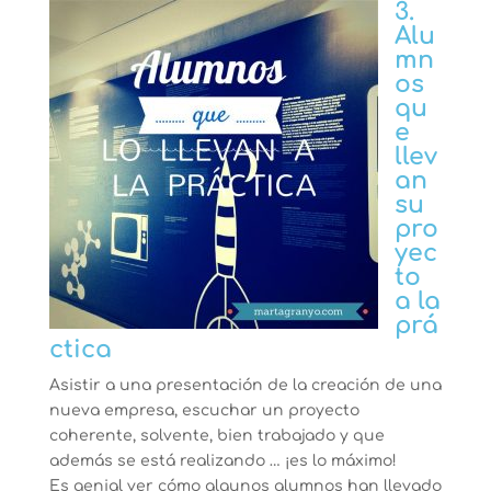
3.
Alu
mn
os
qu
e
llev
an
su
pro
yec
to
a la
prá
ctica
Asistir a una presentación de la creación de una
nueva empresa, escuchar un proyecto
coherente, solvente, bien trabajado y que
además se está realizando … ¡es lo máximo!
Es genial ver cómo algunos alumnos han llevado